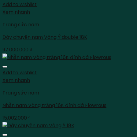
Add to wishlist
Xem nhanh
Trang sức nam
Dây chuyền nam Vàng Ý double 18K
97.000.000
₫
Add to wishlist
Xem nhanh
Trang sức nam
Nhẫn nam Vàng trắng 16K đính đá Flowrous
15.002.000
₫