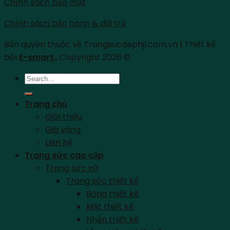
Chính sách bảo mật
Chính sách bảo hành & đổi trả
Bản quyền thuộc về Trangsucdephjl.com.vn | Thiết kế
bởi
E-smart.,
Copyright 2026 ©
Search
for:
Trang chủ
Giới thiệu
Giá vàng
Liên hệ
Trang sức cao cấp
Trang sức nữ
Trang sức thiết kế
Bông thiết kế
Mặt thiết kế
Nhẫn thiết kế