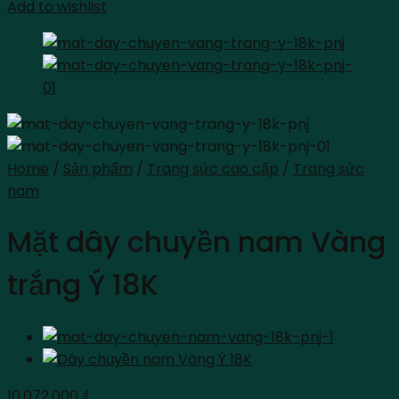
Add to wishlist
Home
/
Sản phẩm
/
Trang sức cao cấp
/
Trang sức
nam
Mặt dây chuyền nam Vàng
trắng Ý 18K
10.072.000
₫