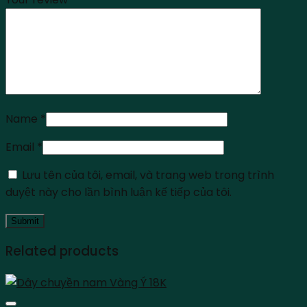
Name
*
Email
*
Lưu tên của tôi, email, và trang web trong trình
duyệt này cho lần bình luận kế tiếp của tôi.
Related products