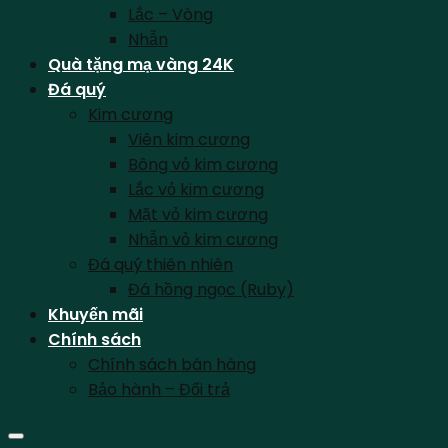
Lắc – Vòng
Nhẫn
Quà tặng mạ vàng 24K
Đá quý
Kim cương
Viên kim cương
Bông vỏ kim cương
Lắc vỏ kim cương
Mặt vỏ kim cương
Nhẫn vỏ kim cương
Đá quý thiên nhiên
Đá hồng ngọc (Ruby)
Khuyến mãi
Chính sách
Chính sách bán hàng
Bảo hành – Đổi trả