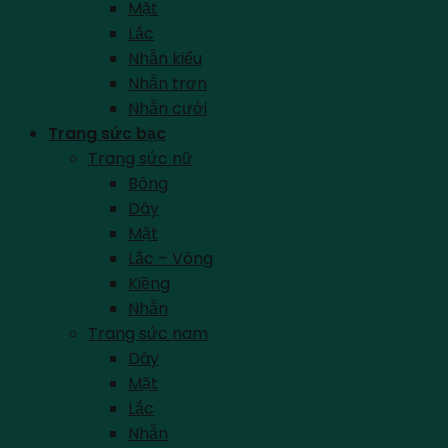
Mặt
Lắc
Nhẫn kiểu
Nhẫn trơn
Nhẫn cưới
Trang sức bạc
Trang sức nữ
Bông
Dây
Mặt
Lắc – Vòng
Kiềng
Nhẫn
Trang sức nam
Dây
Mặt
Lắc
Nhẫn