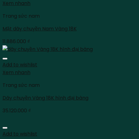
Xem nhanh
Trang sức nam
Mặt dây chuyền Nam Vàng 18K
11.886.000
₫
Add to wishlist
Xem nhanh
Trang sức nam
Dây chuyền Vàng 18K hình đại bàng
35.120.000
₫
Add to wishlist