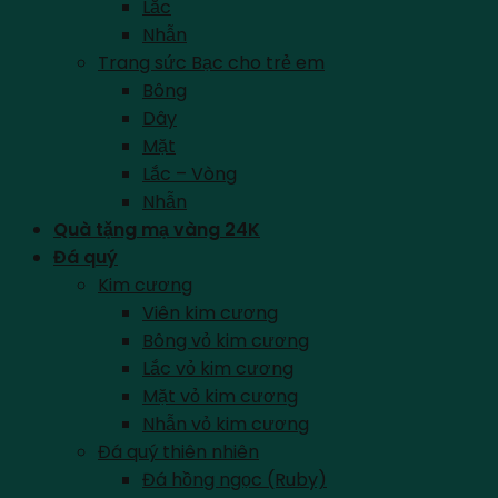
Lắc
Nhẫn
Trang sức Bạc cho trẻ em
Bông
Dây
Mặt
Lắc – Vòng
Nhẫn
Quà tặng mạ vàng 24K
Đá quý
Kim cương
Viên kim cương
Bông vỏ kim cương
Lắc vỏ kim cương
Mặt vỏ kim cương
Nhẫn vỏ kim cương
Đá quý thiên nhiên
Đá hồng ngọc (Ruby)