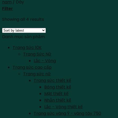
nam
/
Dây
Filter
Showing all 4 results
Danh mục sản phẩm
Trang Sức 10K
Trang Sức Nữ
Lắc - Vòng
Trang sức cao cấp
Trang sức nữ
Trang sức thiết kế
Bông thiết kế
Mặt thiết kế
Nhẫn thiết kế
Lắc - Vòng thiết kế
Trang sức vàng Ý - vàng tây 750