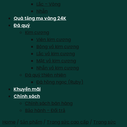
Lắc – Vòng
Nhẫn
Quà tặng mạ vàng 24K
Đá quý
Kim cương
Viên kim cương
Bông vỏ kim cương
Lắc vỏ kim cương
Mặt vỏ kim cương
Nhẫn vỏ kim cương
Đá quý thiên nhiên
Đá hồng ngọc (Ruby)
Khuyến mãi
Chính sách
Chính sách bán hàng
Bảo hành – Đổi trả
Home
/
Sản phẩm
/
Trang sức cao cấp
/
Trang sức