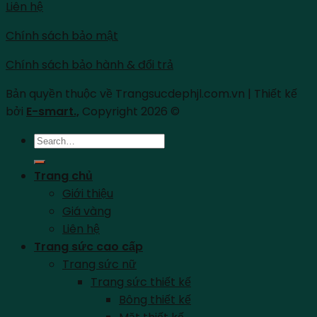
Liên hệ
Chính sách bảo mật
Chính sách bảo hành & đổi trả
Bản quyền thuộc về Trangsucdephjl.com.vn | Thiết kế
bởi
E-smart.,
Copyright 2026 ©
Search
for:
Trang chủ
Giới thiệu
Giá vàng
Liên hệ
Trang sức cao cấp
Trang sức nữ
Trang sức thiết kế
Bông thiết kế