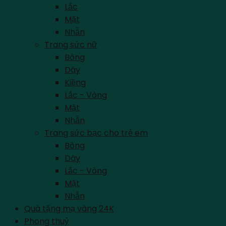
Lắc
Mặt
Nhẫn
Trang sức nữ
Bông
Dây
Kiềng
Lắc - Vòng
Mặt
Nhẫn
Trang sức bạc cho trẻ em
Bông
Dây
Lắc - Vòng
Mặt
Nhẫn
Quà tặng mạ vàng 24K
Phong thuỷ