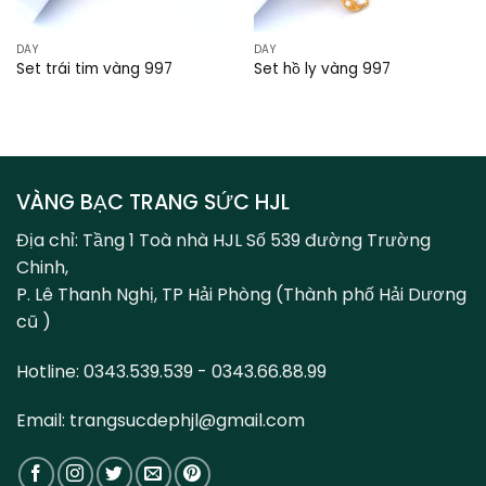
DÂY
DÂY
Set trái tim vàng 997
Set hồ ly vàng 997
VÀNG BẠC TRANG SỨC HJL
Địa chỉ: Tầng 1 Toà nhà HJL Số 539 đường Trường
Chinh,
P. Lê Thanh Nghị, TP Hải Phòng (Thành phố Hải Dương
cũ )
Hotline: 0343.539.539 - 0343.66.88.99
Email: trangsucdephjl@gmail.com