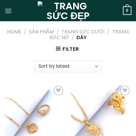
Skip
to
0
content
HOME
/
SẢN PHẨM
/
TRANG SỨC CƯỚI
/
TRANG
SỨC NỮ
/
DÂY
FILTER
Add to
Add to
wishlist
wishlist