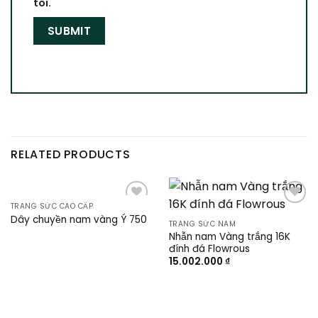
tôi.
RELATED PRODUCTS
TRANG SỨC CAO CẤP
Add to
Add to
Dây chuyền nam vàng Ý 750
wishlist
wishlist
TRANG SỨC NAM
Nhẫn nam Vàng trắng 16K
đính đá Flowrous
15.002.000
₫