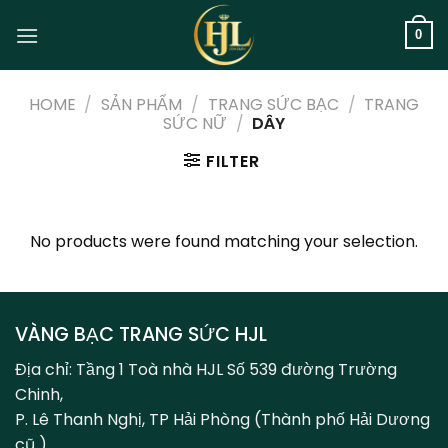
Skip
to
0
content
HOME
/
SẢN PHẨM
/
TRANG SỨC BẠC
/
TRANG
SỨC NỮ
/
DÂY
FILTER
No products were found matching your selection.
VÀNG BẠC TRANG SỨC HJL
Địa chỉ: Tầng 1 Toà nhà HJL Số 539 đường Trường
Chinh,
P. Lê Thanh Nghị, TP Hải Phòng (Thành phố Hải Dương
cũ )