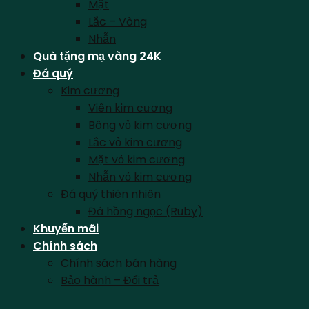
Mặt
Lắc – Vòng
Nhẫn
Quà tặng mạ vàng 24K
Đá quý
Kim cương
Viên kim cương
Bông vỏ kim cương
Lắc vỏ kim cương
Mặt vỏ kim cương
Nhẫn vỏ kim cương
Đá quý thiên nhiên
Đá hồng ngọc (Ruby)
Khuyến mãi
Chính sách
Chính sách bán hàng
Bảo hành – Đổi trả