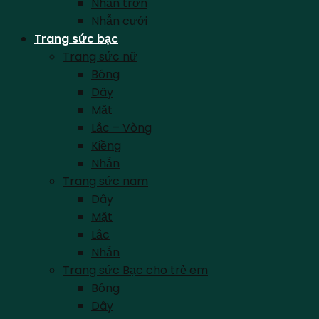
Nhẫn trơn
Nhẫn cưới
Trang sức bạc
Trang sức nữ
Bông
Dây
Mặt
Lắc – Vòng
Kiềng
Nhẫn
Trang sức nam
Dây
Mặt
Lắc
Nhẫn
Trang sức Bạc cho trẻ em
Bông
Dây