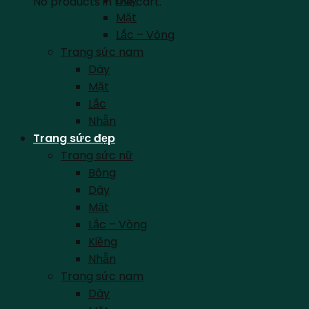
Dây
No products in the cart.
Mặt
Lắc – Vòng
Trang sức nam
Dây
Mặt
Lắc
Nhẫn
Trang sức đẹp
Trang sức nữ
Bông
Dây
Mặt
Lắc – Vòng
Kiềng
Nhẫn
Trang sức nam
Dây