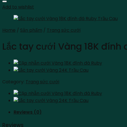
Add to wishlist
Home
/
Sản phẩm
/
Trang sức cưới
Lắc tay cưới Vàng 18K đính
Category:
Trang sức cưới
Reviews (0)
Reviews