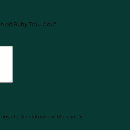
ính đá Ruby Trầu Cau”
này cho lần bình luận kế tiếp của tôi.