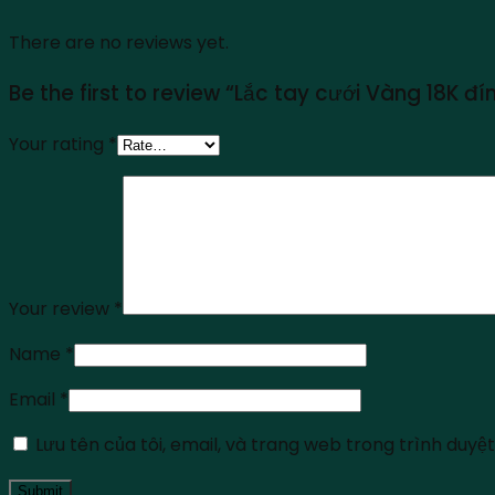
There are no reviews yet.
Be the first to review “Lắc tay cưới Vàng 18K đ
Your rating
*
Your review
*
Name
*
Email
*
Lưu tên của tôi, email, và trang web trong trình duyệt 