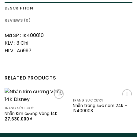
DESCRIPTION
REVIEWS (0)
Mã SP : IK400010
KLV : 3 Chỉ
HLV : Au997
RELATED PRODUCTS
TRANG SỨC CƯỚI
Add to
Add to
Nhẫn trang sức nam 24k –
wishlist
wishlist
TRANG SỨC CƯỚI
IN400008
Nhẫn Kim cương Vàng 14K
27.630.000
₫