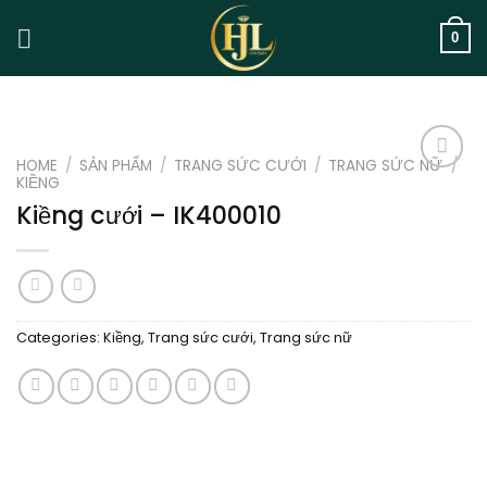
Skip
to
0
content
HOME
/
SẢN PHẨM
/
TRANG SỨC CƯỚI
/
TRANG SỨC NỮ
/
KIỀNG
Add to
wishlist
Kiềng cưới – IK400010
Categories:
Kiềng
,
Trang sức cưới
,
Trang sức nữ