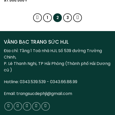
97.000.000
₫
1
2
3
VÀNG BẠC TRANG SỨC HJL
Địa chỉ: Tầng 1 Toà nhà HJL Số 539 đường Trường
Chinh,
P. Lê Thanh Nghị, TP Hải Phòng (Thành phố Hải Dương
cũ )
Hotline: 0343.539.539 - 0343.66.88.99
Email: trangsucdephjl@gmail.com