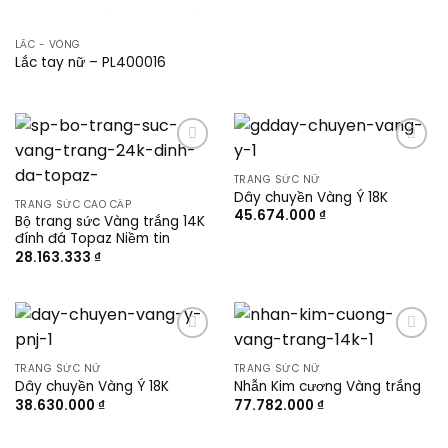
LẮC - VÒNG
Lắc tay nữ – PL400016
Add to
Add to
wishlist
wishlist
TRANG SỨC NỮ
Dây chuyền Vàng Ý 18K
TRANG SỨC CAO CẤP
45.674.000
₫
Bộ trang sức Vàng trắng 14K
đính đá Topaz Niềm tin
28.163.333
₫
Add to
Add to
wishlist
wishlist
TRANG SỨC NỮ
TRANG SỨC NỮ
Dây chuyền Vàng Ý 18K
Nhẫn Kim cương Vàng trắng
38.630.000
₫
77.782.000
₫