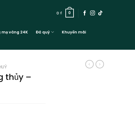
0
₫
0
g mạ vàng 24K
Đá quý
Khuyến mãi
HUỶ
 thủy –