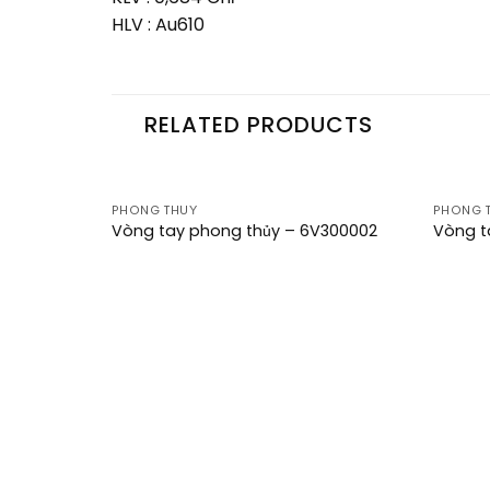
HLV : Au610
RELATED PRODUCTS
PHONG THUỶ
PHONG 
Add to
Vòng tay phong thủy – 6V300002
Vòng t
wishlist