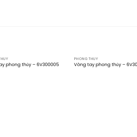
THUỶ
PHONG THUỶ
Add to
ay phong thủy – 6V300005
Vòng tay phong thủy – 6V3
wishlist