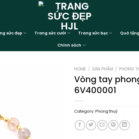
ng sức đẹp
Trang sức cưới
Trang sức bạc
Quà tặn
Chính sách
HOME
/
SẢN PHẨM
/
PHONG T
Vòng tay phong
Add to
6V400001
wishlist
Category:
Phong thuỷ