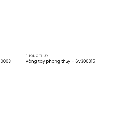
PHONG THUỶ
Add to
Add to
00003
Vòng tay phong thủy – 6V300015
wishlist
wishlist
PHONG TH