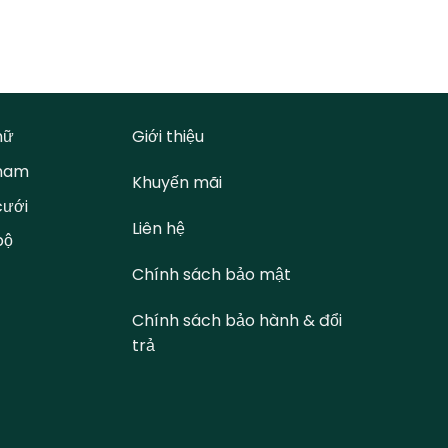
Tượng Bá
24K
26.800.
nữ
Giới thiệu
 nam
Khuyến mãi
cưới
Liên hệ
bộ
Chính sách bảo mật
Chính sách bảo hành & đổi
trả