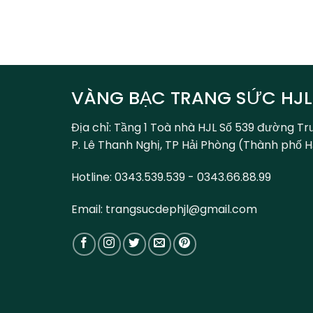
VÀNG BẠC TRANG SỨC HJL
Địa chỉ: Tầng 1 Toà nhà HJL Số 539 đường Tr
P. Lê Thanh Nghị, TP Hải Phòng (Thành phố 
Hotline: 0343.539.539 - 0343.66.88.99
Email: trangsucdephjl@gmail.com