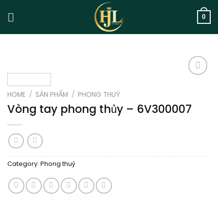
Skip
to
0
content
Add to
wishlist
HOME
/
SẢN PHẨM
/
PHONG THUỶ
Vòng tay phong thủy – 6V300007
Category:
Phong thuỷ