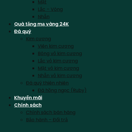
Mặt
Lắc – Vòng
Nhẫn
Quà tặng mạ vàng 24K
Đá quý
Kim cương
Viên kim cương
Bông vỏ kim cương
Lắc vỏ kim cương
Mặt vỏ kim cương
Nhẫn vỏ kim cương
Đá quý thiên nhiên
Đá hồng ngọc (Ruby)
Khuyến mãi
Chính sách
Chính sách bán hàng
Bảo hành – Đổi trả