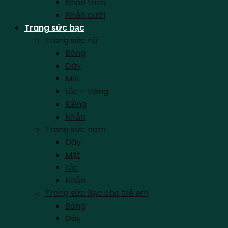
Nhẫn trơn
Nhẫn cưới
Trang sức bạc
Trang sức nữ
Bông
Dây
Mặt
Lắc – Vòng
Kiềng
Nhẫn
Trang sức nam
Dây
Mặt
Lắc
Nhẫn
Trang sức Bạc cho trẻ em
Bông
Dây