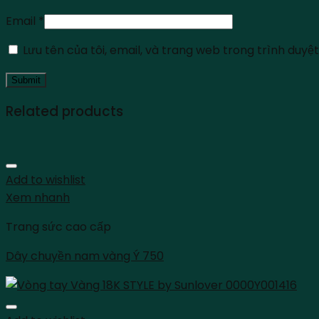
Email
*
Lưu tên của tôi, email, và trang web trong trình duyệt 
Related products
Add to wishlist
Xem nhanh
Trang sức cao cấp
Dây chuyền nam vàng Ý 750