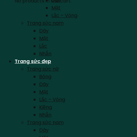
Dây
No products in the cart.
Mặt
Lắc – Vòng
Trang sức nam
Dây
Mặt
Lắc
Nhẫn
Trang sức đẹp
Trang sức nữ
Bông
Dây
Mặt
Lắc – Vòng
Kiềng
Nhẫn
Trang sức nam
Dây