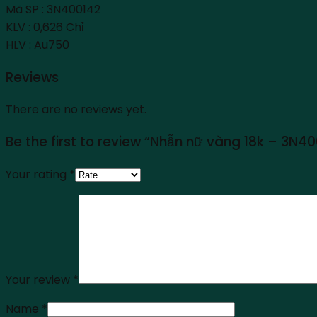
Mã SP : 3N400142
KLV : 0,626 Chỉ
HLV : Au750
Reviews
There are no reviews yet.
Be the first to review “Nhẫn nữ vàng 18k – 3N4
Your rating
*
Your review
*
Name
*