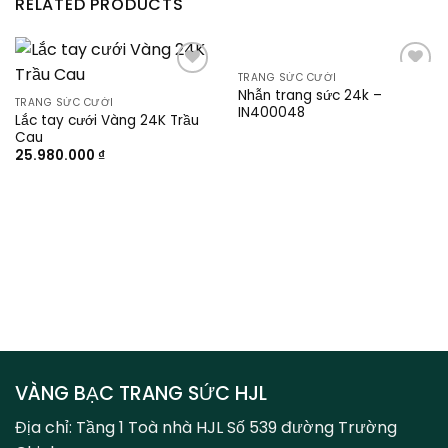
RELATED PRODUCTS
TRANG SỨC CƯỚI
Add to
Add to
Nhẫn trang sức 24k –
wishlist
wishlist
TRANG SỨC CƯỚI
IN400048
Lắc tay cưới Vàng 24K Trầu
Cau
25.980.000
₫
VÀNG BẠC TRANG SỨC HJL
Địa chỉ: Tầng 1 Toà nhà HJL Số 539 đường Trường