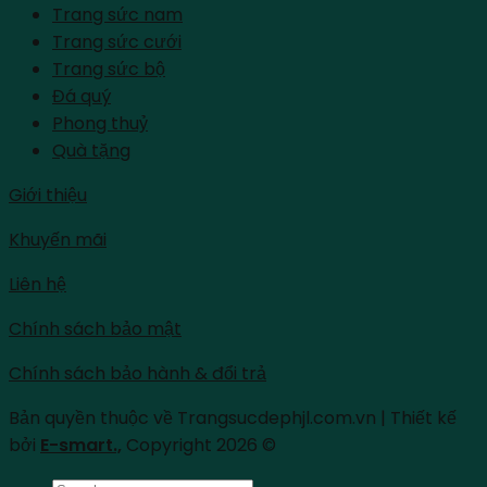
Trang sức nam
Trang sức cưới
Trang sức bộ
Đá quý
Phong thuỷ
Quà tặng
Giới thiệu
Khuyến mãi
Liên hệ
Chính sách bảo mật
Chính sách bảo hành & đổi trả
Bản quyền thuộc về Trangsucdephjl.com.vn | Thiết kế
bởi
E-smart.,
Copyright 2026 ©