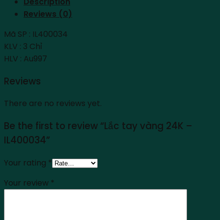
Description
Reviews (0)
Mã SP : IL400034
KLV : 3 Chỉ
HLV : Au997
Reviews
There are no reviews yet.
Be the first to review “Lắc tay vàng 24K –
IL400034”
Your rating
*
Your review
*