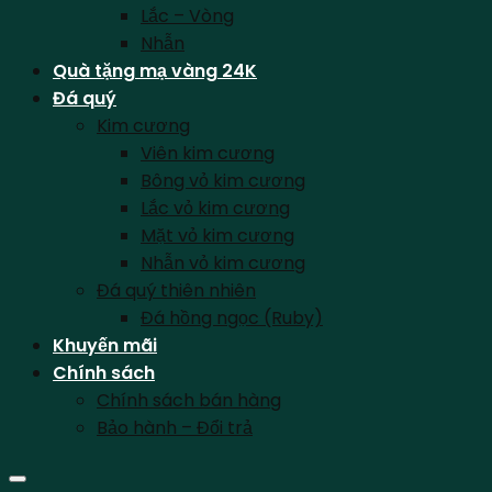
Lắc – Vòng
Nhẫn
Quà tặng mạ vàng 24K
Đá quý
Kim cương
Viên kim cương
Bông vỏ kim cương
Lắc vỏ kim cương
Mặt vỏ kim cương
Nhẫn vỏ kim cương
Đá quý thiên nhiên
Đá hồng ngọc (Ruby)
Khuyến mãi
Chính sách
Chính sách bán hàng
Bảo hành – Đổi trả