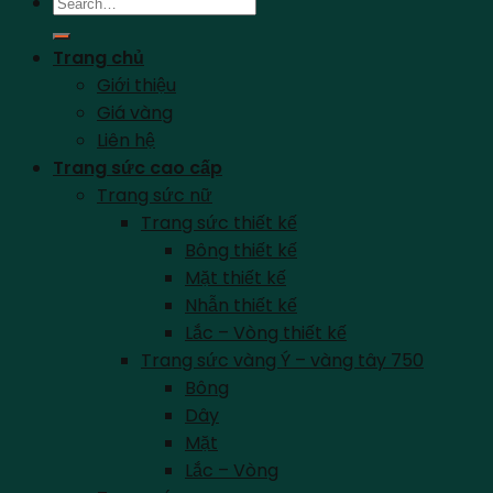
Search
for:
Trang chủ
Giới thiệu
Giá vàng
Liên hệ
Trang sức cao cấp
Trang sức nữ
Trang sức thiết kế
Bông thiết kế
Mặt thiết kế
Nhẫn thiết kế
Lắc – Vòng thiết kế
Trang sức vàng Ý – vàng tây 750
Bông
Dây
Mặt
Lắc – Vòng