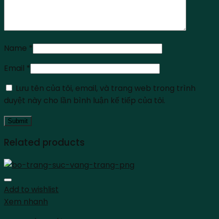
Name
*
Email
*
Lưu tên của tôi, email, và trang web trong trình
duyệt này cho lần bình luận kế tiếp của tôi.
Related products
Add to wishlist
Xem nhanh