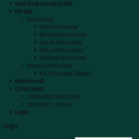
Quà tặng mạ vàng 24K
Đá quý
Kim cương
Viên kim cương
Bông vỏ kim cương
Lắc vỏ kim cương
Mặt vỏ kim cương
Nhẫn vỏ kim cương
Đá quý thiên nhiên
Đá hồng ngọc (Ruby)
Khuyến mãi
Chính sách
Chính sách bán hàng
Bảo hành – Đổi trả
Login
Login