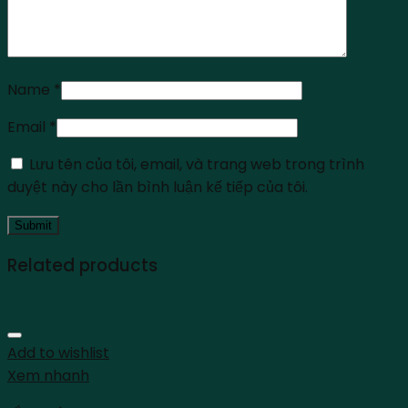
Name
*
Email
*
Lưu tên của tôi, email, và trang web trong trình
duyệt này cho lần bình luận kế tiếp của tôi.
Related products
Add to wishlist
Xem nhanh