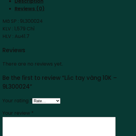
Description
Reviews (0)
Mã SP : 9L300024
KLV : 1,579 Chỉ
HLV : Au41.7
Reviews
There are no reviews yet.
Be the first to review “Lắc tay vàng 10K –
9L300024”
Your rating
*
Your review
*