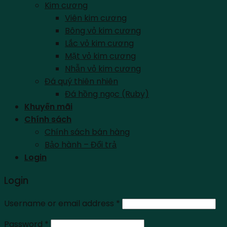
Kim cương
Viên kim cương
Bông vỏ kim cương
Lắc vỏ kim cương
Mặt vỏ kim cương
Nhẫn vỏ kim cương
Đá quý thiên nhiên
Đá hồng ngọc (Ruby)
Khuyến mãi
Chính sách
Chính sách bán hàng
Bảo hành – Đổi trả
Login
Login
Username or email address
*
Password
*