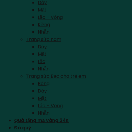
Dây
Mặt
Lắc – Vòng
Kiềng
Nhẫn
Trang sức nam
Dây
Mặt
Lắc
Nhẫn
Trang sức Bạc cho trẻ em
Bông
Dây
Mặt
Lắc – Vòng
Nhẫn
Quà tặng mạ vàng 24K
Đá quý