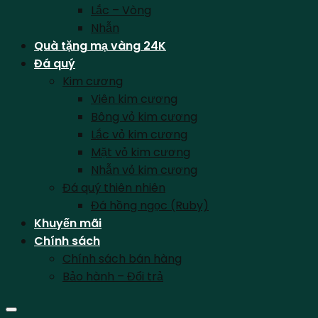
Lắc – Vòng
Nhẫn
Quà tặng mạ vàng 24K
Đá quý
Kim cương
Viên kim cương
Bông vỏ kim cương
Lắc vỏ kim cương
Mặt vỏ kim cương
Nhẫn vỏ kim cương
Đá quý thiên nhiên
Đá hồng ngọc (Ruby)
Khuyến mãi
Chính sách
Chính sách bán hàng
Bảo hành – Đổi trả