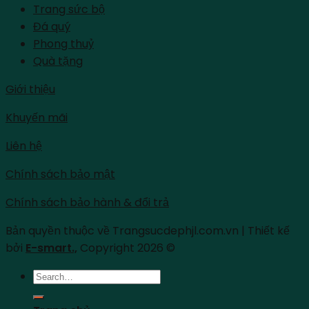
Trang sức bộ
Đá quý
Phong thuỷ
Quà tặng
Giới thiệu
Khuyến mãi
Liên hệ
Chính sách bảo mật
Chính sách bảo hành & đổi trả
Bản quyền thuộc về Trangsucdephjl.com.vn | Thiết kế
bởi
E-smart.,
Copyright 2026 ©
Search
for: