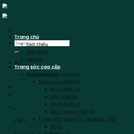
Skip
to
content
Trang chủ
Search
Giới thiệu
for:
Giá vàng
Liên hệ
0
₫
0
Trang sức cao cấp
Trang sức nữ
No products in the cart.
Trang sức thiết kế
Bông thiết kế
Mặt thiết kế
Nhẫn thiết kế
0
Lắc – Vòng thiết kế
Trang sức vàng Ý – vàng tây 750
Cart
Bông