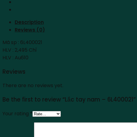
Description
Reviews (0)
Mã sp : 6L400021
HLV : 2,495 Chỉ
HLV : Au610
Reviews
There are no reviews yet.
Be the first to review “Lắc tay nam – 6L400021”
Your rating
*