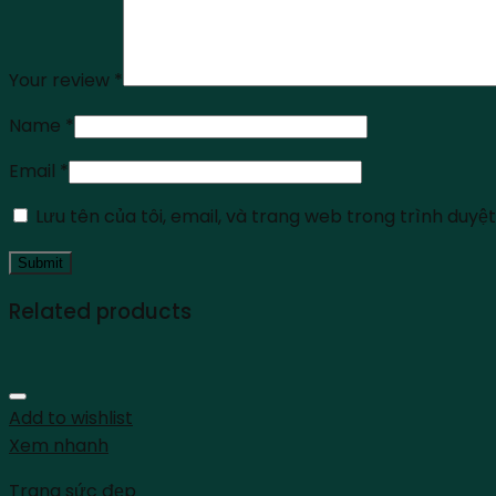
Your review
*
Name
*
Email
*
Lưu tên của tôi, email, và trang web trong trình duyệt 
Related products
Add to wishlist
Xem nhanh
Trang sức đẹp