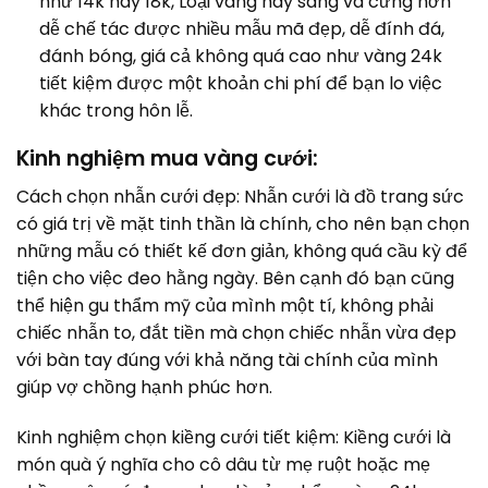
như 14k hay 18k, Loại vàng này sáng và cứng hơn
dễ chế tác được nhiều mẫu mã đẹp, dễ đính đá,
đánh bóng, giá cả không quá cao như vàng 24k
tiết kiệm được một khoản chi phí để bạn lo việc
khác trong hôn lễ.
Kinh nghiệm mua vàng cưới:
Cách chọn nhẫn cưới đẹp: Nhẫn cưới là đồ trang sức
có giá trị về mặt tinh thần là chính, cho nên bạn chọn
những mẫu có thiết kế đơn giản, không quá cầu kỳ để
tiện cho việc đeo hằng ngày. Bên cạnh đó bạn cũng
thể hiện gu thẩm mỹ của mình một tí, không phải
chiếc nhẫn to, đắt tiền mà chọn chiếc nhẫn vừa đẹp
với bàn tay đúng với khả năng tài chính của mình
giúp vợ chồng hạnh phúc hơn.
Kinh nghiệm chọn kiềng cưới tiết kiệm: Kiềng cưới là
món quà ý nghĩa cho cô dâu từ mẹ ruột hoặc mẹ