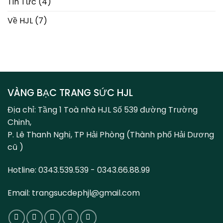
Tin Tức
(4)
Về HJL
(7)
VÀNG BẠC TRANG SỨC HJL
Địa chỉ: Tầng 1 Toà nhà HJL Số 539 đường Trường
Chinh,
P. Lê Thanh Nghị, TP Hải Phòng (Thành phố Hải Dương
cũ )
Hotline: 0343.539.539 - 0343.66.88.99
Email: trangsucdephjl@gmail.com