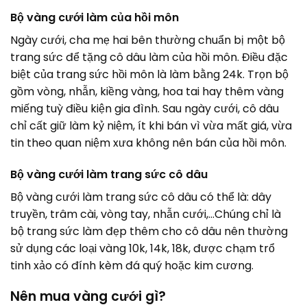
Bộ vàng cưới làm của hồi môn
Ngày cưới, cha mẹ hai bên thường chuẩn bị một bộ
trang sức để tặng cô dâu làm của hồi môn. Điều đặc
biệt của trang sức hồi môn là làm bằng 24k. Trọn bộ
gồm vòng, nhẫn, kiềng vàng, hoa tai hay thêm vàng
miếng tuỳ điều kiện gia đình. Sau ngày cưới, cô dâu
chỉ cất giữ làm kỷ niệm, ít khi bán vì vừa mất giá, vừa
tin theo quan niệm xưa không nên bán của hồi môn.
Bộ vàng cưới làm trang sức cô dâu
Bộ vàng cưới làm trang sức cô dâu có thể là: dây
truyền, trâm cài, vòng tay, nhẫn cưới,…Chúng chỉ là
bộ trang sức làm đẹp thêm cho cô dâu nên thường
sử dụng các loại vàng 10k, 14k, 18k, được chạm trổ
tinh xảo có đính kèm đá quý hoặc kim cương.
Nên mua vàng cưới gì?